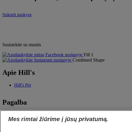
Sukurti paskyrą
Susisiekite su mumis
Fill 1
Combined Shape
Apie Hill's
Hill's Pet
Pagalba
Susisiekite su mumis
Mes rimtai žiūrime į jūsų privatumą.
Dažnai užduodami klausimai