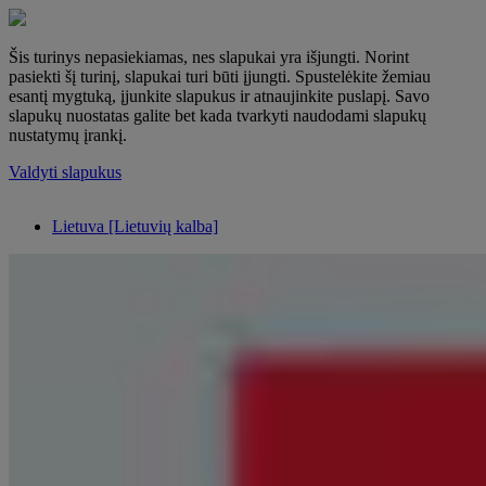
Šis turinys nepasiekiamas, nes slapukai yra išjungti. Norint
pasiekti šį turinį, slapukai turi būti įjungti. Spustelėkite žemiau
esantį mygtuką, įjunkite slapukus ir atnaujinkite puslapį. Savo
slapukų nuostatas galite bet kada tvarkyti naudodami slapukų
nustatymų įrankį.
Valdyti slapukus
Lietuva [Lietuvių kalba]