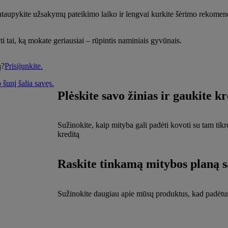
taupykite užsakymų pateikimo laiko ir lengvai kurkite šėrimo rekomendac
 tai, ką mokate geriausiai – rūpintis naminiais gyvūnais.
ą?
Prisijunkite.
Plėskite savo žinias ir gaukite k
Sužinokite, kaip mityba gali padėti kovoti su tam tik
kreditą
Raskite tinkamą mitybos planą s
Sužinokite daugiau apie mūsų produktus, kad padėtum