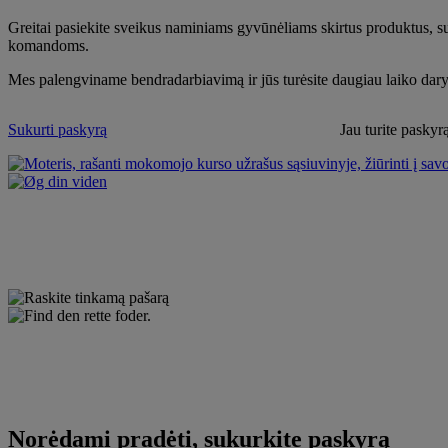
Greitai pasiekite sveikus naminiams gyvūnėliams skirtus produktus, su
komandoms.
Mes palengviname bendradarbiavimą ir jūs turėsite daugiau laiko daryti
Sukurti paskyrą
Jau turite paskyr
Norėdami pradėti, sukurkite paskyrą