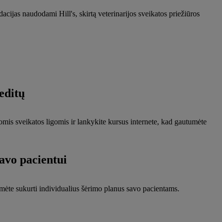
ijas naudodami Hill's, skirtą veterinarijos sveikatos priežiūros
reditų
romis sveikatos ligomis ir lankykite kursus internete, kad gautumėte
avo pacientui
ėte sukurti individualius šėrimo planus savo pacientams.