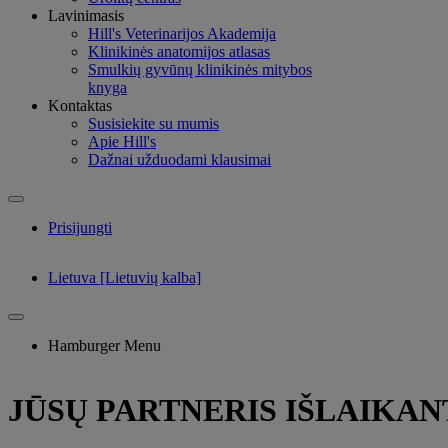
Lavinimasis
Hill's Veterinarijos Akademija
Klinikinės anatomijos atlasas
Smulkių gyvūnų klinikinės mitybos
knyga
Kontaktas
Susisiekite su mumis
Apie Hill's
Dažnai užduodami klausimai
Prisijungti
Lietuva [Lietuvių kalba]
Hamburger Menu
JŪSŲ PARTNERIS IŠLAIKAN