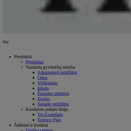
Vet
Produktai
Produktai
Naminių gyvūnėlių mityba
Atkuriamoji priežiūra
Odos
Virškinimo
Inkstų
Šlapimo sistemos
Svorio
Sąnarių priežiūra
Kasdienio pašaro linija
Vet Essentials
Science Plan
Šaltiniai ir Įrankiai
Urolitų centras