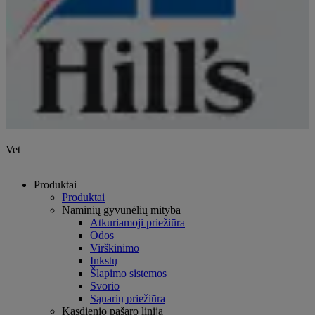
Vet
Produktai
Produktai
Naminių gyvūnėlių mityba
Atkuriamoji priežiūra
Odos
Virškinimo
Inkstų
Šlapimo sistemos
Svorio
Sąnarių priežiūra
Kasdienio pašaro linija