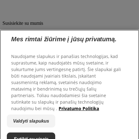
Susisiekite su mumis
Fill 1
Mes rimtai žiūrime į jūsų privatumą.
Combined Shape
Apie Hill's
Naudojame slapukus ir panašias technologijas, kad
suprastume, kaip naudojatės mūsų svetaine, ir
Hill's Pet
sukurtume jums vertingesnę patirtį. Šie slapukai gali
būti naudojami įvairiais tikslais, įskaitant
Pagalba
suasmenintą reklamą, svetainės naudojimo
matavimą ir bendrinimą su trečiųjų šalių
partneriais. Toliau naudodamiesi šia svetaine
Susisiekite su mumis
sutinkate su slapukų ir panašių technologijų
Dažnai užduodami klausimai
naudojimu bei mūsų .
Privatumo Politika
Autorių teisės ©
Hill's. Visos teisės saugomos.
Valdyti slapukus
Teisinė ir privatumo politika
Svetainės žemėlapis
Valdyti slapukus
Sutikti su visais