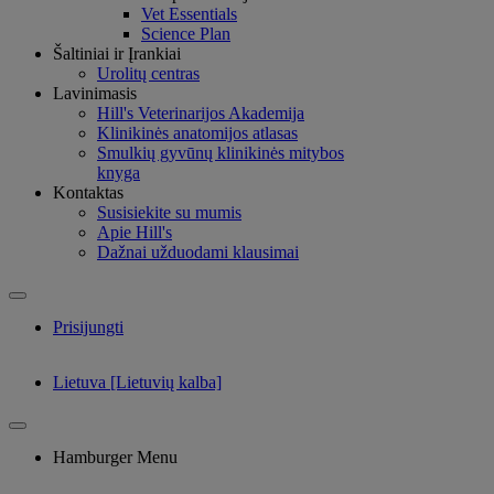
Vet Essentials
Science Plan
Šaltiniai ir Įrankiai
Urolitų centras
Lavinimasis
Hill's Veterinarijos Akademija
Klinikinės anatomijos atlasas
Smulkių gyvūnų klinikinės mitybos
knyga
Kontaktas
Susisiekite su mumis
Apie Hill's
Dažnai užduodami klausimai
Prisijungti
Lietuva [Lietuvių kalba]
Hamburger Menu