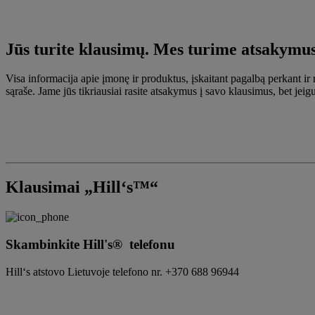
Jūs turite klausimų. Mes turime atsakymus
Visa informacija apie įmonę ir produktus, įskaitant pagalbą perkant i
sąraše. Jame jūs tikriausiai rasite atsakymus į savo klausimus, bet je
Klausimai „Hill‘s™“
Skambinkite Hill's® telefonu
Hill‘s atstovo Lietuvoje telefono nr. +370 688 96944