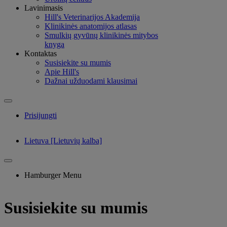
Lavinimasis
Hill's Veterinarijos Akademija
Klinikinės anatomijos atlasas
Smulkių gyvūnų klinikinės mitybos
knyga
Kontaktas
Susisiekite su mumis
Apie Hill's
Dažnai užduodami klausimai
Prisijungti
Lietuva [Lietuvių kalba]
Hamburger Menu
Susisiekite su mumis