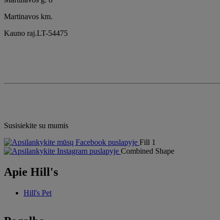
Martinavos km.
Kauno raj.LT-54475
Susisiekite su mumis
Fill 1
Combined Shape
Apie Hill's
Hill's Pet