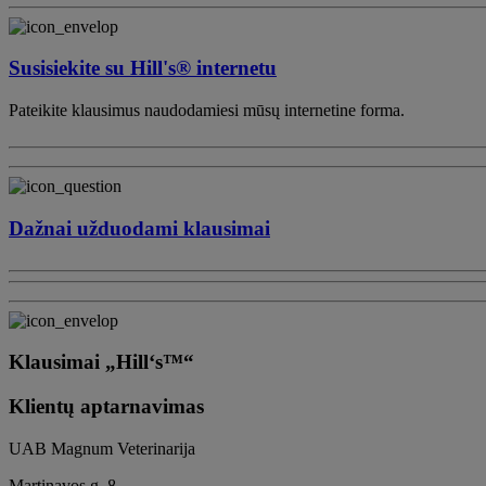
Susisiekite su Hill's® internetu
Pateikite klausimus naudodamiesi mūsų internetine forma.
Dažnai užduodami klausimai
Klausimai „Hill‘s™“
Klientų aptarnavimas
UAB Magnum Veterinarija
Martinavos g. 8