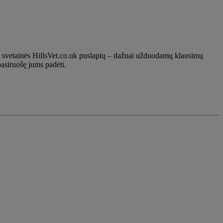
sių svetainės HillsVet.co.uk puslapių – dažnai užduodamų klausimų
pasiruošę jums padėti.