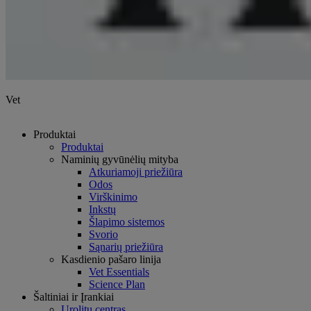
Vet
Produktai
Produktai
Naminių gyvūnėlių mityba
Atkuriamoji priežiūra
Odos
Virškinimo
Inkstų
Šlapimo sistemos
Svorio
Sąnarių priežiūra
Kasdienio pašaro linija
Vet Essentials
Science Plan
Šaltiniai ir Įrankiai
Urolitų centras