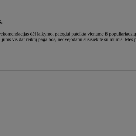
.
r rekomendacijas dėl laikymo, patogiai pateikta viename iš populiariau
igu jums vis dar reiktų pagalbos, nedvejodami susisiekite su mumis. Mes 