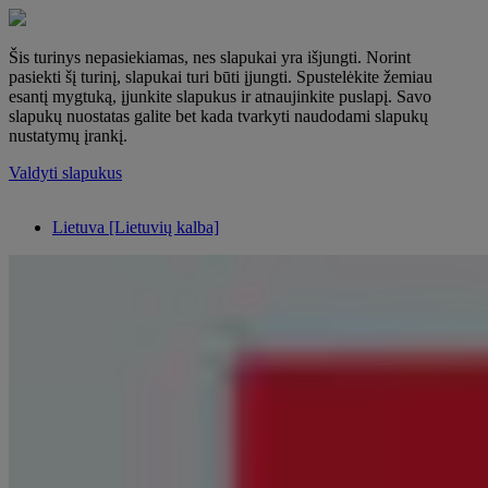
Šis turinys nepasiekiamas, nes slapukai yra išjungti. Norint
pasiekti šį turinį, slapukai turi būti įjungti. Spustelėkite žemiau
esantį mygtuką, įjunkite slapukus ir atnaujinkite puslapį. Savo
slapukų nuostatas galite bet kada tvarkyti naudodami slapukų
nustatymų įrankį.
Valdyti slapukus
Lietuva [Lietuvių kalba]